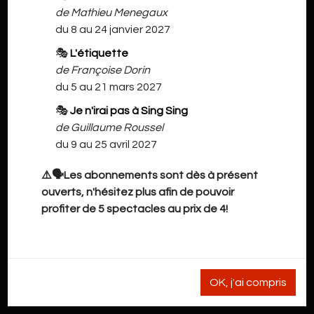
NOS INFORMATIONS
de Mathieu Menegaux
du 8 au 24 janvier 2027
Grand'Rue 41
🎭
L'étiquette
de Françoise Dorin
7900 Leuze-en-Hainaut
du 5 au 21 mars 2027
cdho@live.be
🎭
Je n'irai pas à Sing Sing
pour les stages / ateliers et les demandes de location
de Guillaume Roussel
de salle
du 9 au 25 avril 2027
+32.493.02.94.29
⚠️🗣️Les abonnements sont dès à présent
Uniquement pour les réservations aux spectacles
ouverts, n'hésitez plus afin de pouvoir
profiter de 5 spectacles au prix de 4!
Philippe Mathot
INFORMATIONS LÉGALES
OK, j'ai compris