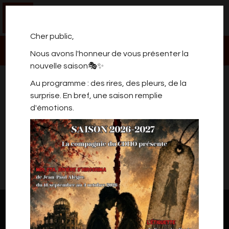
0
Cher public,
Nous avons l'honneur de vous présenter la
nouvelle saison🎭✨
LES PRODUITS DU MOMENT
Au programme : des rires, des pleurs, de la
surprise. En bref, une saison remplie
d'émotions.
Une sélection des produits phares du moment
Il n'y a rien à vous proposer pour l'instant.
Veuillez revenir plus tard.