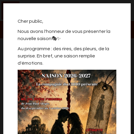
0
Cher public,
Nous avons l'honneur de vous présenter la
nouvelle saison🎭✨
UN AMOUR CLASSÉ X...XL
Au programme : des rires, des pleurs, de la
surprise. En bref, une saison remplie
d'émotions.
UN AMOUR CLASSÉ X...XL
de Philippe DANVIN (Assistante à l'écriture :