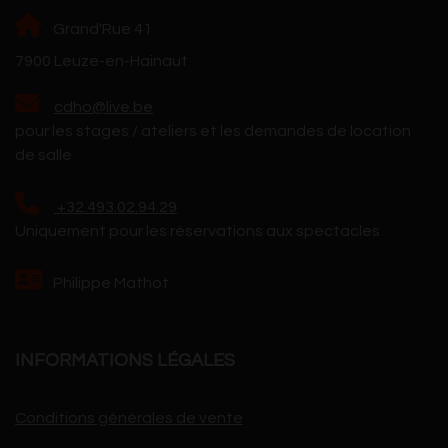
Grand'Rue 41
7900 Leuze-en-Hainaut
cdho@live.be
pour les stages / ateliers et les demandes de location
de salle
+32.493.02.94.29
Uniquement pour les réservations aux spectacles
Philippe Mathot
INFORMATIONS LÉGALES
Conditions générales de vente