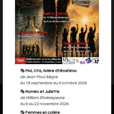
Carole PEETERS)
par la Compagnie des Sources (Péruwelz)
Mise en scène : Philippe DANVIN
Avec Faicel AZAOUZI, Nancy DUCHATEL,
Aurélie LENFANT et René PITOT
Il n'y a rien à vous proposer pour l'instant.
🎭
Moi, Ota, rivière d'Hiroshima
Veuillez revenir plus tard.
de Jean-Paul Alègre
du 18 septembre au 4 octobre 2026
🎭
Roméo et Juliette
de William Shakespeare
du 6 au 22 novembre 2026
🎭
Femmes en colère