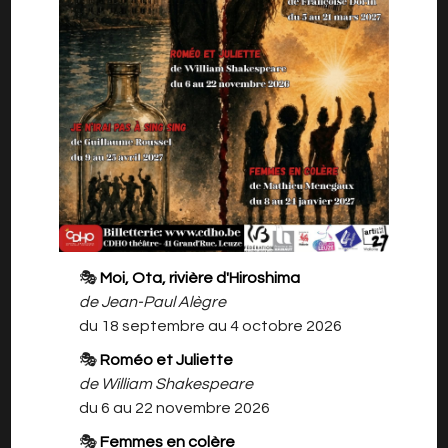
Théâtre.
Une pièce de Nicolas Bedos.
Par Audrey Vannerom et Florimont
Deux jeunes gens sur un banc. Ils s’amusent, se
plaisent, se désirent. Elle va lui dire : Je t’aime. Il
voudrait dire : Pareil. Sauf que leur banc se
trouve dans le jardin d’une clinique
🎭
Moi, Ota, rivière d'Hiroshima
psychiatrique. Où finit la névrose, pour que
de Jean-Paul Alègre
l’amour commence ?
du 18 septembre au 4 octobre 2026
A voir donc par pur plaisir et celui aussi de
🎭
Roméo et Juliette
l’événement « Le père Noël est un géant »
de William Shakespeare
auquel tous les bénéfices seront reversés.
du 6 au 22 novembre 2026
🎭
Femmes en colère