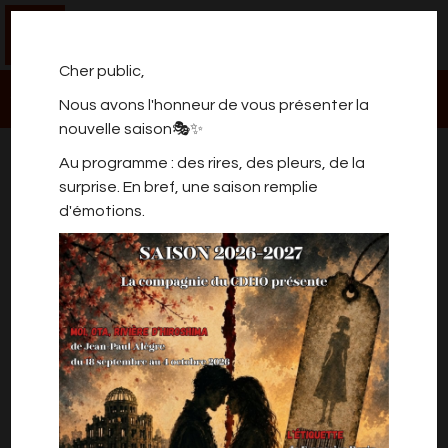
0
Cher public,
Nous avons l'honneur de vous présenter la
nouvelle saison🎭✨
SPECTACLE ATELIER
Au programme : des rires, des pleurs, de la
ENFANTS MARIE 7/9 ANS
surprise. En bref, une saison remplie
MERCREDI
d'émotions.
SPECTACLE ATELIER ENFANTS MARIE 7/9 ans