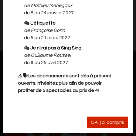
tous les Parents de venir voir leurs enfants.
de Mathieu Menegaux
du 8 au 24 janvier 2027
🎭
L'étiquette
Il n'y a rien à vous proposer pour l'instant.
de Françoise Dorin
Veuillez revenir plus tard.
du 5 au 21 mars 2027
🎭
Je n'irai pas à Sing Sing
de Guillaume Roussel
du 9 au 25 avril 2027
⚠️🗣️Les abonnements sont dès à présent
ouverts, n'hésitez plus afin de pouvoir
profiter de 5 spectacles au prix de 4!
OK, j'ai compris