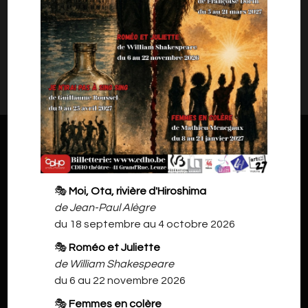
leffetrire@gmail.com
Il n'y a rien à vous proposer pour l'instant.
Veuillez revenir plus tard.
🎭
Moi, Ota, rivière d'Hiroshima
de Jean-Paul Alègre
du 18 septembre au 4 octobre 2026
🎭
Roméo et Juliette
de William Shakespeare
du 6 au 22 novembre 2026
🎭
Femmes en colère