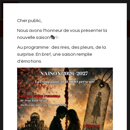
0
Cher public,
Nous avons l'honneur de vous présenter la
nouvelle saison🎭✨
LEUZE ANGELES COMEDY
Au programme : des rires, des pleurs, de la
CLUB!
surprise. En bref, une saison remplie
d'émotions.
LEUZE ANGELES COMEDY CLUB
Votre Comedy Club préféré pour une soirée
détente:
Sa formule magique, c'est 5 humoristes!
10 €
Public à partir de 12 ans
Renseignements et réservation obligatoire:
L'EFFET RIRE – 0470/470 370 ou