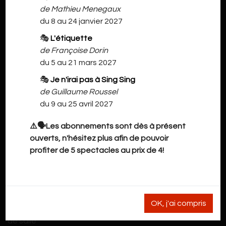
de Mathieu Menegaux
du 8 au 24 janvier 2027
🎭
L'étiquette
de Françoise Dorin
du 5 au 21 mars 2027
🎭
Je n'irai pas à Sing Sing
de Guillaume Roussel
du 9 au 25 avril 2027
⚠️🗣️Les abonnements sont dès à présent
NOS INFORMATIONS
ouverts, n'hésitez plus afin de pouvoir
profiter de 5 spectacles au prix de 4!
Grand'Rue 41
7900 Leuze-en-Hainaut
cdho@live.be
OK, j'ai compris
pour les stages / ateliers et les demandes de location
de salle