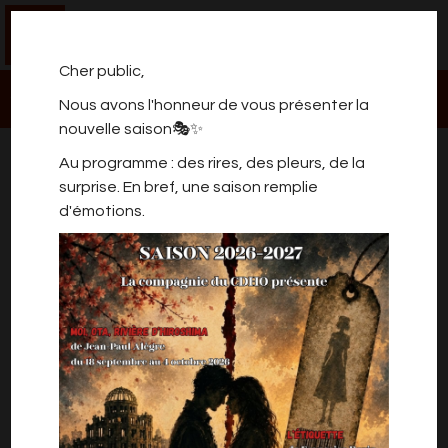
0
Cher public,
Nous avons l'honneur de vous présenter la
nouvelle saison🎭✨
JEAN-CLAUDE COULON
Au programme : des rires, des pleurs, de la
CHANTE "LES ANANARS"
surprise. En bref, une saison remplie
d'émotions.
CHANSON FRANCAISE
Jean-Claude COULON chante "Les Ananars"
Le 6 janvier 1969, à Paris, a lieu une rencontre
entre les trois artistes les plus célèbres et les
plus influents du moment : Jacques Brel, Léo
Ferré et Georges Brassens.
Pendant deux heures non-stop, il sera