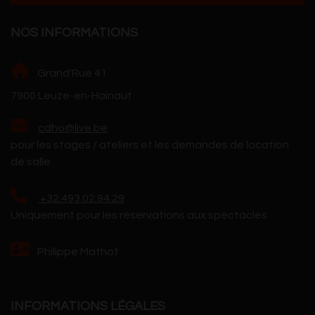
NOS INFORMATIONS
Grand'Rue 41
7900 Leuze-en-Hainaut
cdho@live.be
pour les stages / ateliers et les demandes de location
de salle
+32.493.02.94.29
Uniquement pour les réservations aux spectacles
Philippe Mathot
INFORMATIONS LÉGALES