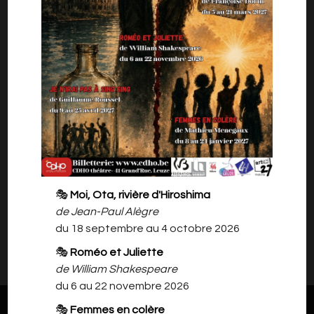
question du monde de la chanson, bien sûr,
mais
aussi de la vie, de l’amour et de la mort, de
l’argent, de la liberté, de la solitude et puis des
femmes…
Ils ont tous les trois flirté un jour avec l'anarchie.
Notre ménestrel, Jean-Claude Coulon, vous
propose un récital de chansons "en images"
extraites de ces trois répertoires.
Soyez les bienvenus !
Public : à partir de 12 ans
🎭
Moi, Ota, rivière d'Hiroshima
de Jean-Paul Alègre
du 18 septembre au 4 octobre 2026
Il n'y a rien à vous proposer pour l'instant.
Veuillez revenir plus tard.
🎭
Roméo et Juliette
de William Shakespeare
du 6 au 22 novembre 2026
🎭
Femmes en colère