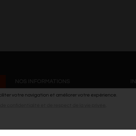
NOS INFORMATIONS
I
ciliter votre navigation et améliorer votre expérience.
Grand'Rue 41
Co
 de confidentialité et de respect de la vie privée
.
7900 Leuze-en-Hainaut
Po
cdho@live.be
vi
pour les stages / ateliers et les demandes de