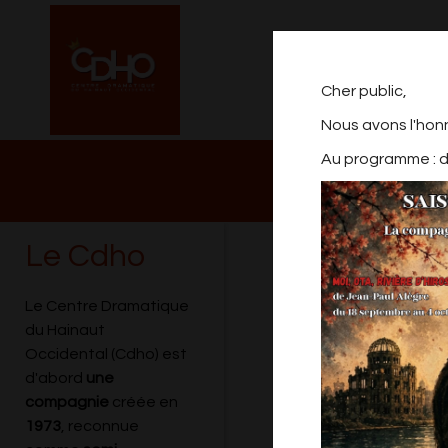
Cher public,
Nous avons l'hon
Au programme : de
NOTRE PROGRAM
2026/2027
Le Cdho
HUIT FEMMES
Le Centre Dramatique
du Hainaut
Occidental (Cdho) est
d'abord
une
compagnie
créée en
1973
, reconnue