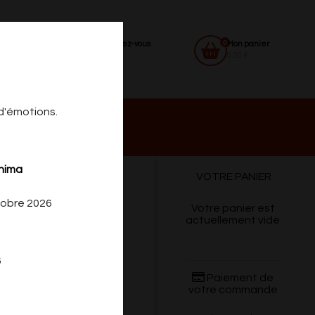
0
Identifiez-vous
Mon panier
0.00 €
 d'émotions.
 DU
CONTACT
shima
VOTRE PANIER
tobre 2026
Votre panier est
actuellement vide
6
Paiement de
votre commande