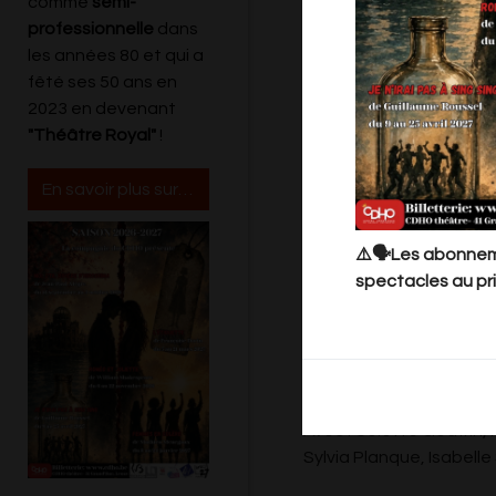
comme
semi-
professionnelle
dans
les années 80 et qui a
fêté ses 50 ans en
2023 en devenant
"Théâtre Royal"
!
En savoir plus sur le Cdho
⚠️🗣️Les abonneme
l’avoir éliminé. L’enquê
spectacles au pri
huis-clos captivant.
Cette pièce, écrite en 
50. Elle a été
rendue célèbre par le f
Mise en scène : Stépha
Avec : Colette Godfrin,
Sylvia Planque, Isabell