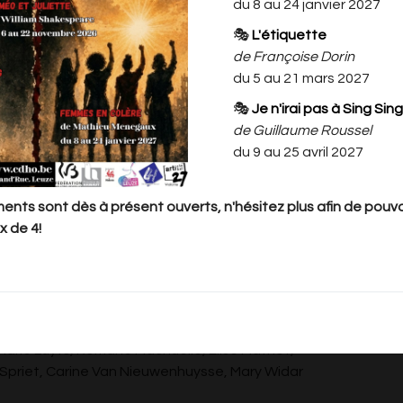
retrouvailles familiales tournent au
du 8 au 24 janvier 2027
drame : le
🎭
L'étiquette
maître de maison est retrouvé
de Françoise Dorin
assassinné, un poignard dans le
du 5 au 21 mars 2027
dos.
🎭
Je n'irai pas à Sing Sing
Huit femmes présentes, huit
de Guillaume Roussel
secrets très jalousement gardés
du 9 au 25 avril 2027
et une vérité à
déterrer.
Car toutes ont des raisons de
nts sont dès à présent ouverts, n'hésitez plus afin de pouvoi
te tourne au drame pour un
x de 4!
1961, est une critique de la société des années
ilm éponyme de François Ozon.
ne Delcourt
 Marie Luyts, Romane Machuelle, Élise Mathot,
e Spriet, Carine Van Nieuwenhuysse, Mary Widar