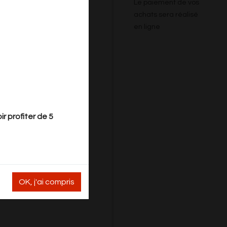
Le paiement de vos
achats sera réalisé
en ligne
r profiter de 5
OK, j'ai compris