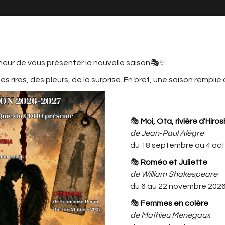
neur de vous présenter la nouvelle saison🎭✨
s rires, des pleurs, de la surprise. En bref, une saison remplie
MATION
LE CDHO, C'EST AUSSI ...
L'ACTU
CDHO
🎭
Moi, Ota, rivière d'Hiro
de Jean-Paul Alègre
du 18 septembre au 4 oc
🎭
Roméo et Juliette
« Le coupable est forcément une
de William Shakespeare
de nous. » (Gaby)
du 6 au 22 novembre 202
Noël 1957.
🎭
Femmes en colère
Dans un manoir bourgeois isolé, les
de Mathieu Menegaux