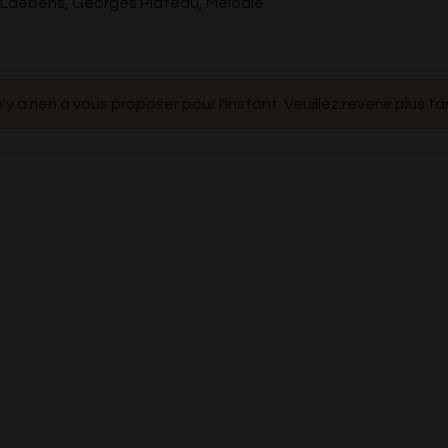
c Laebens, Georges Plateau, Mélodie
 n'y a rien à vous proposer pour l'instant. Veuillez revenir plus ta