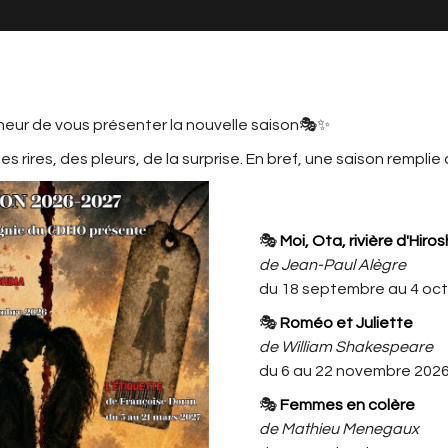
neur de vous présenter la nouvelle saison🎭✨
s rires, des pleurs, de la surprise. En bref, une saison remplie
MATION
LE CDHO, C'EST AUSSI ...
L'ACTU
CDHO
🎭
Moi, Ota, rivière d'Hiro
ET DES HOMMES
de Jean-Paul Alègre
du 18 septembre au 4 oc
« Ils parlaient d'un coin à eux, juste
🎭
Roméo et Juliette
un peu de paix... » (Chantal Dierick -
de William Shakespeare
metteuse en scène)
du 6 au 22 novembre 202
🎭
Femmes en colère
Deux hommes unis par une
de Mathieu Menegaux
promesse fragile. Une amitié