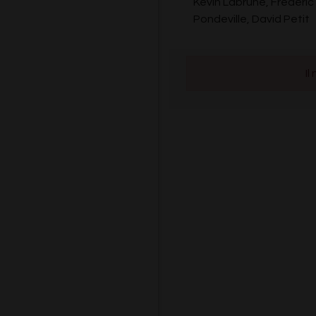
Kevin Labrune, Frédéri
Pondeville, David Petit
Il