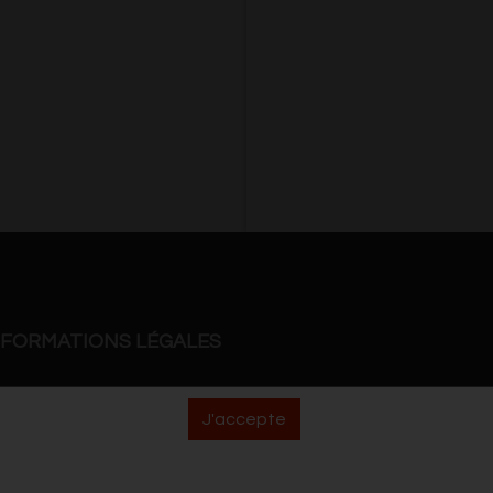
NFORMATIONS LÉGALES
nditions générales de vente
J'accepte
litique de confidentialité et de respect de la
e privée