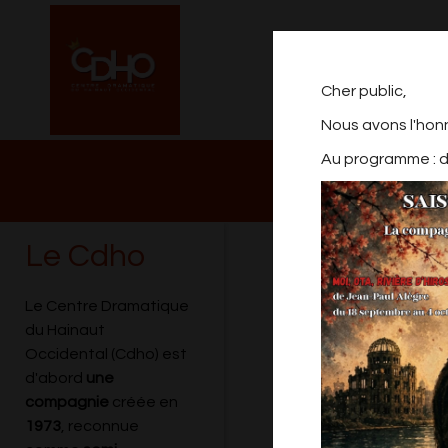
Cher public,
Nous avons l'hon
Au programme : de
NOTRE PROGRAM
2026/2027
Le Cdho
DES SOURIS 
Le Centre Dramatique
du Hainaut
Occidental (Cdho) est
d'abord
une
compagnie
créée en
1973
, reconnue