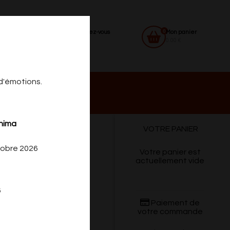
0
Identifiez-vous
Mon panier
0.00 €
 d'émotions.
 DU
CONTACT
shima
VOTRE PANIER
tobre 2026
Votre panier est
actuellement vide
6
Paiement de
votre commande