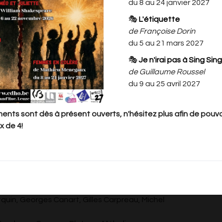
du 8 au 24 janvier 2027
indéfectible. Un rêve :
🎭
L'étiquette
celui de croire encore à demain.
de Françoise Dorin
Dans l'Amérique des années 30,
du 5 au 21 mars 2027
l'espoir se frotte à la brutalité du
réel.
🎭
Je n'irai pas à Sing Sing
Jusqu'où peut-on protéger
de Guillaume Roussel
l'innocence dans un monde sans
du 9 au 25 avril 2027
pitié? Voici une œuvre
bouleversante, entre tendresse et
nts sont dès à présent ouverts, n'hésitez plus afin de pouvoi
tragédie.
x de 4!
mes » est l’un des romans les plus connus de
k, publié en 1937. (Adaptation théâtrale :
Dierick
uin, Georges Canart, Gilles Carpreau, Michel