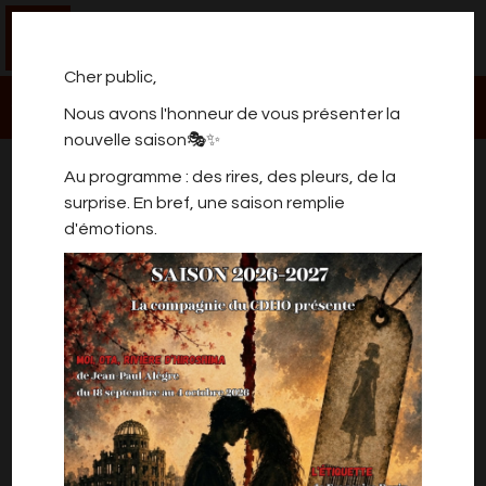
0
Cher public,
Nous avons l'honneur de vous présenter la
nouvelle saison🎭✨
CAUCHEMAR A LA
Au programme : des rires, des pleurs, de la
CAMPAGNE
surprise. En bref, une saison remplie
d'émotions.
SPECTACLES ATELIERS ADULTES
Une comédie de Jérôme Dubois par l’atelier
théâtre adulte du jeudi.
Mise en scène : Christine WIDAR
Avec : Maud BLATCHA, Julie CLEMENT, Emma
DE KEUKELEIRE,
Julien DUMONT, Colette GODFRIN, Stéphane