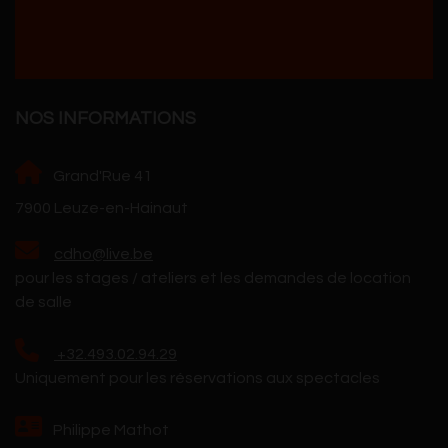
NOS INFORMATIONS
Grand'Rue 41
7900 Leuze-en-Hainaut
cdho@live.be
pour les stages / ateliers et les demandes de location
de salle
+32.493.02.94.29
Uniquement pour les réservations aux spectacles
Philippe Mathot