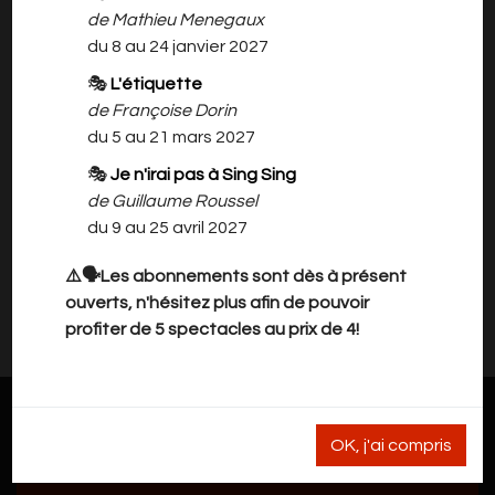
de Mathieu Menegaux
d’autres... Restez attentif à l’accessoire: on
du 8 au 24 janvier 2027
vous assure qu’ici, on est vraiment au Théâtre!
🎭
L'étiquette
Charles-Henri Menival gère la très célèbre
de Françoise Dorin
Librairie Théâtrale, spécialisée depuis le 19e en
du 5 au 21 mars 2027
textes dramatiques. Ecrite il y a quelques
🎭
Je n'irai pas à Sing Sing
années, « Quiproquos » est sa première pièce.
de Guillaume Roussel
du 9 au 25 avril 2027
⚠️🗣️Les abonnements sont dès à présent
Il n'y a rien à vous proposer pour l'instant.
ouverts, n'hésitez plus afin de pouvoir
Veuillez revenir plus tard.
profiter de 5 spectacles au prix de 4!
OK, j'ai compris