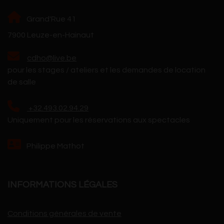
Grand'Rue 41
7900 Leuze-en-Hainaut
cdho@live.be
pour les stages / ateliers et les demandes de location
de salle
+32.493.02.94.29
Uniquement pour les réservations aux spectacles
Philippe Mathot
INFORMATIONS LÉGALES
Conditions générales de vente