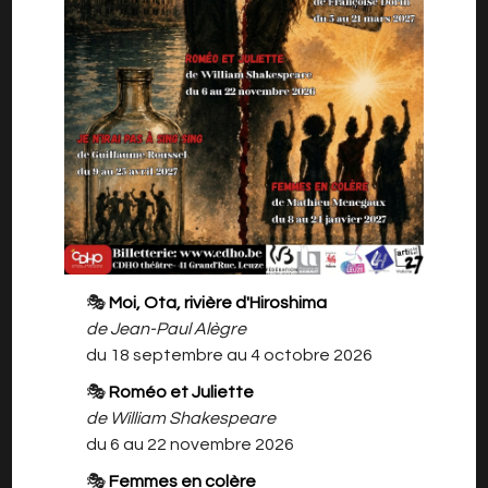
Quiproquos de Charles-Henri MENIVAL
par la Compagnie du CDHO
Mise en scène : Myriam Pollart
Avec: Clément Botquin, Sarah Friquet, Kevin
Labrune, Elise Mathot, Christian Mathot, Myriam
Pollart et Amédéo Wlomainck
"Imaginez à présent...que, par une sorte de
🎭
Moi, Ota, rivière d'Hiroshima
magie inexplicable, il soit possible d'échanger
de Jean-Paul Alègre
les rôles. Qu'en prenant mon chapeau, par
du 18 septembre au 4 octobre 2026
exemple, vous preniez en même temps mon
🎭
Roméo et Juliette
nom, mon métier, ma fortune, et qu'en rentrant
de William Shakespeare
à la maison, ma femme vous embrasse comme
du 6 au 22 novembre 2026
si vous aviez toujours été moi.. ». Des
🎭
Femmes en colère
malentendus pour certains, exploitables pour